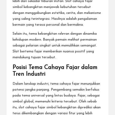
lebih dari sekadar hiburan instan. Slot cahaya fajar
simbol kebangkitan menjawab kebutuhan tersebut
dengan menggabungkan estetika, cerita, dan mekanisme
yang saling terintegrasi. Hasilnya adalah pengalaman
bermain yang terasa personal dan bermakna.
Selain itu, tema kebangkitan relevan dengan dinamika
kehidupan modern. Banyak pemain melihat permainan
sebagai pelarian singkat untuk memulihkan semangat.
Slot bertema fajar memberikan nuansa positif yang
mendukung tujuan tersebut.
Posisi Tema Cahaya Fajar dalam
Tren Industri
Dalam lanskap industri, tema cahaya fajar menunjukkan
potensi jangka panjang. Pengembang semakin berfokus
pada tema universal yang lintas budaya. Fajar, sebagai
simbol global, memenuhi kriteria tersebut. Oleh sebab
itu, slot cahaya fajar simbol kebangkitan diprediksi akan
terus dikembangkan dengan variasi fitur yang lebih