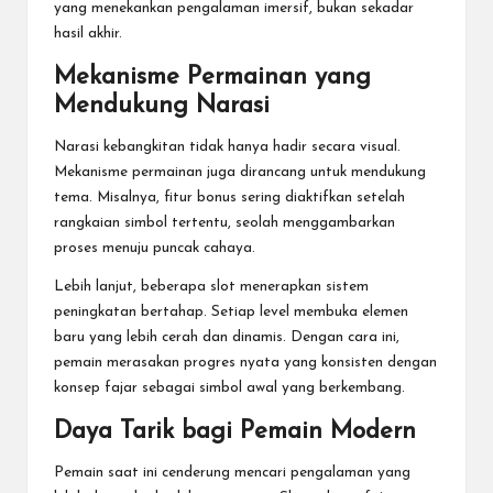
yang menekankan pengalaman imersif, bukan sekadar
hasil akhir.
Mekanisme Permainan yang
Mendukung Narasi
Narasi kebangkitan tidak hanya hadir secara visual.
Mekanisme permainan juga dirancang untuk mendukung
tema. Misalnya, fitur bonus sering diaktifkan setelah
rangkaian simbol tertentu, seolah menggambarkan
proses menuju puncak cahaya.
Lebih lanjut, beberapa slot menerapkan sistem
peningkatan bertahap. Setiap level membuka elemen
baru yang lebih cerah dan dinamis. Dengan cara ini,
pemain merasakan progres nyata yang konsisten dengan
konsep fajar sebagai simbol awal yang berkembang.
Daya Tarik bagi Pemain Modern
Pemain saat ini cenderung mencari pengalaman yang