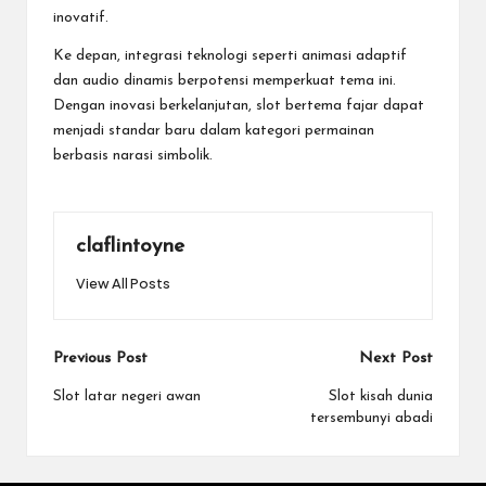
inovatif.
Ke depan, integrasi teknologi seperti animasi adaptif
dan audio dinamis berpotensi memperkuat tema ini.
Dengan inovasi berkelanjutan, slot bertema fajar dapat
menjadi standar baru dalam kategori permainan
berbasis narasi simbolik.
claflintoyne
View All Posts
Post
Previous Post
Next Post
navigation
Slot latar negeri awan
Slot kisah dunia
tersembunyi abadi