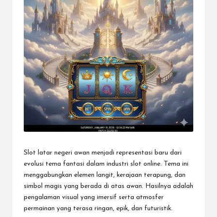
Slot latar negeri awan
menjadi representasi baru dari
evolusi tema fantasi dalam industri slot online. Tema ini
menggabungkan elemen langit, kerajaan terapung, dan
simbol magis yang berada di atas awan. Hasilnya adalah
pengalaman visual yang imersif serta atmosfer
permainan yang terasa ringan, epik, dan futuristik.