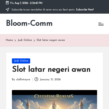
Fri, Aug 7, 2026
-
2:39:40 PM
Subscribe to our newsletter & never miss our best posts.
Subscribe Now!
Skip
to
Bloom-Comm
content
Home
Judi Online
Slot latar negeri awan
Posted
Judi Online
in
Slot latar negeri awan
By
claflintoyne
January 31, 2026
Posted
by