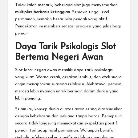
Tidak kalah menarik, beberapa slot juga menyematkan
multiplier berbasis ketinggian
. Semakin tinggi level
permainan, semakin besar nilai pengali yang aktif.
Pendekatan ini memberi sensasi progresi yang jelas bagi
pemain.
Daya Tarik Psikologis Slot
Bertema Negeri Awan
Slot latar negeri awan memiliki daya tarik psikologis
yang kuat. Warna cerah, gerakan lembut, dan efek suara
angin menciptakan suasana relaksasi. Akibatnya, pemain
merasa lebih nyaman untuk bermain dalam durasi yang
lebih panjang.
Selain itu, konsep dunia di atas awan sering diasosiasikan
dengan kebebasan dan peluang tanpa batas. Persepsi ini
secara tidak langsung meningkatkan ekspektasi positif
pemain terhadap hasil permainan. Walaupun bersifat
simbolis, efeknya cukup signifikan dalam pengalaman