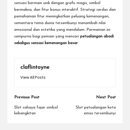
sensasi bermain unik dengan grafis magis, simbol
bermakna, dan fitur bonus interaktif. Strategi cerdas dan
pemahaman fitur meningkatkan peluang kemenangan,
sementara tema dunia tersembunyi menambah nilai
emosional dan estetika yang mendalam. Permainan ini
sempurna bagi pemain yang mencari
petualangan abadi
sekaligus sensasi kemenangan besar
.
claflintoyne
View All Posts
Post
Previous Post
Next Post
navigation
Slot cahaya fajar simbol
Slot petualangan kota
kebangkitan
emas tersembunyi