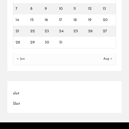
7
8
9
10
11
12
13
14
15
16
17
18
19
20
21
22
23
24
25
26
27
28
29
30
31
« Jun
Aug »
slot
Slot