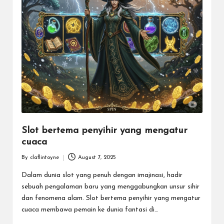
Slot bertema penyihir yang mengatur
cuaca
By
claflintoyne
August 7, 2025
Posted
by
Dalam dunia slot yang penuh dengan imajinasi, hadir
sebuah pengalaman baru yang menggabungkan unsur sihir
dan fenomena alam. Slot bertema penyihir yang mengatur
cuaca membawa pemain ke dunia fantasi di…