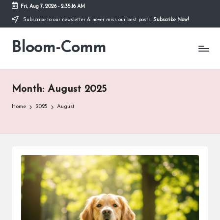
Fri, Aug 7, 2026
-
2:35:17 AM
Subscribe to our newsletter & never miss our best posts.
Subscribe Now!
Skip
to
Bloom-Comm
content
Month:
August 2025
Home
2025
August