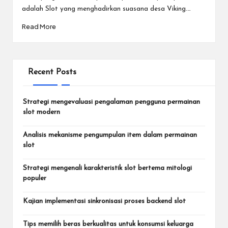
adalah Slot yang menghadirkan suasana desa Viking.…
Read More
Recent Posts
Strategi mengevaluasi pengalaman pengguna permainan
slot modern
Analisis mekanisme pengumpulan item dalam permainan
slot
Strategi mengenali karakteristik slot bertema mitologi
populer
Kajian implementasi sinkronisasi proses backend slot
Tips memilih beras berkualitas untuk konsumsi keluarga