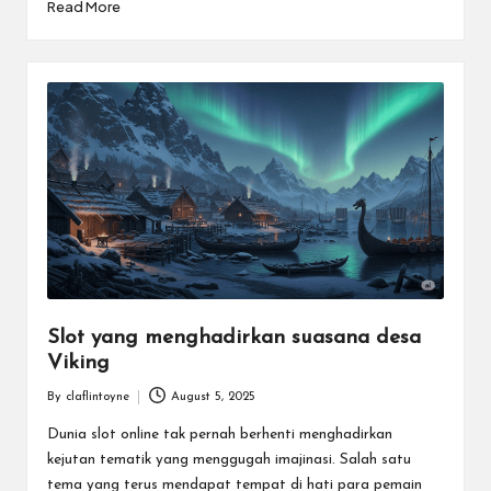
Read More
Slot yang menghadirkan suasana desa
Viking
By
claflintoyne
August 5, 2025
Posted
by
Dunia slot online tak pernah berhenti menghadirkan
kejutan tematik yang menggugah imajinasi. Salah satu
tema yang terus mendapat tempat di hati para pemain