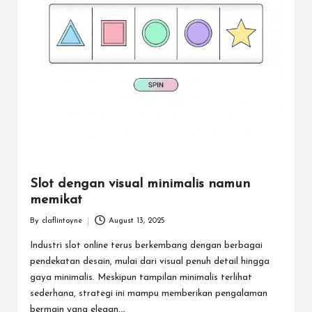
Slot dengan visual minimalis namun
memikat
By
claflintoyne
August 13, 2025
Posted
by
Industri slot online terus berkembang dengan berbagai
pendekatan desain, mulai dari visual penuh detail hingga
gaya minimalis. Meskipun tampilan minimalis terlihat
sederhana, strategi ini mampu memberikan pengalaman
bermain yang elegan,…