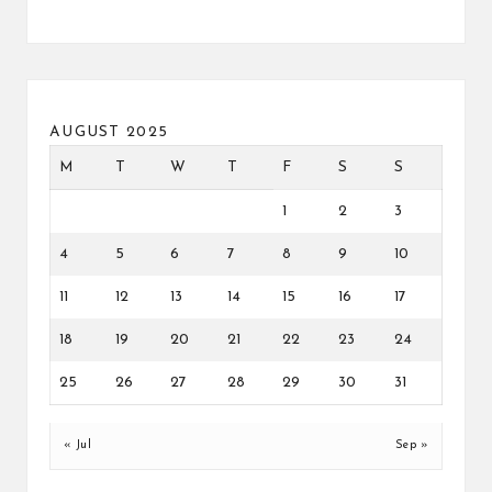
AUGUST 2025
M
T
W
T
F
S
S
1
2
3
4
5
6
7
8
9
10
11
12
13
14
15
16
17
18
19
20
21
22
23
24
25
26
27
28
29
30
31
« Jul
Sep »