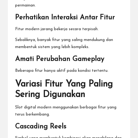
permainan.
Perhatikan Interaksi Antar Fitur
Fitur modern jarang bekerja secara terpisah.
Sebaliknya, banyak fitur yang saling mendukung dan
membentuk sistem yang lebih kompleks.
Amati Perubahan Gameplay
Beberapa fitur hanya aktif pada kondisi tertentu.
Variasi Fitur Yang Paling
Sering Digunakan
Slot digital modern menggunakan berbagai fitur yang
terus berkembang.
Cascading Reels