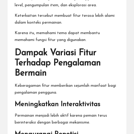
level, pengumpulan item, dan eksplorasi area.
Keterkaitan tersebut membuat fitur terasa lebih alami
dalam konteks permainan.
Karena itu, memahami tema dapat membantu
memahami fungsi fitur yang digunakan.
Dampak Variasi Fitur
Terhadap Pengalaman
Bermain
Keberagaman fitur memberikan sejumlah manfaat bagi
pengalaman pengguna.
Meningkatkan Interaktivitas
Permainan menjadi lebih aktif karena pemain terus
berinteraksi dengan berbagai mekanisme.