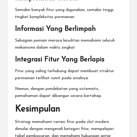
Semakin banyak fitur yang digunakan, semakin tinggi
tingkat kompleksitas permainan.
Informasi Yang Berlimpah
Sebagian pemain merasa kesulitan memahami seluruh
mekanisme dalam waktu singkat.
Integrasi Fitur Yang Berlapis
Fitur yang saling terhubung dapat membuat struktur
permainan terlihat rumit pada awalnya.
Namun, dengan pendekatan yang sistematis,
pemahaman dapat dibangun secara bertahap.
Kesimpulan
Strategi memahami variasi fitur pada slot modern
dimulai dengan mengenali kategori fitur, mempelajari
tabel pembayaran, dan memahami hubungan antar