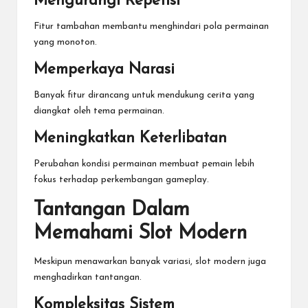
Mengurangi Repetisi
Fitur tambahan membantu menghindari pola permainan
yang monoton.
Memperkaya Narasi
Banyak fitur dirancang untuk mendukung cerita yang
diangkat oleh tema permainan.
Meningkatkan Keterlibatan
Perubahan kondisi permainan membuat pemain lebih
fokus terhadap perkembangan gameplay.
Tantangan Dalam
Memahami Slot Modern
Meskipun menawarkan banyak variasi, slot modern juga
menghadirkan tantangan.
Kompleksitas Sistem