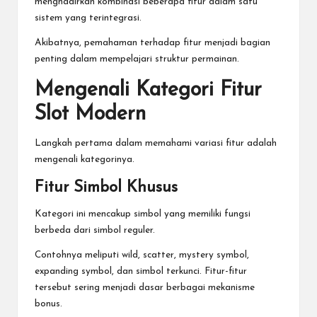
menghadirkan kombinasi beberapa fitur dalam satu
sistem yang terintegrasi.
Akibatnya, pemahaman terhadap fitur menjadi bagian
penting dalam mempelajari struktur permainan.
Mengenali Kategori Fitur
Slot Modern
Langkah pertama dalam memahami variasi fitur adalah
mengenali kategorinya.
Fitur Simbol Khusus
Kategori ini mencakup simbol yang memiliki fungsi
berbeda dari simbol reguler.
Contohnya meliputi wild, scatter, mystery symbol,
expanding symbol, dan simbol terkunci. Fitur-fitur
tersebut sering menjadi dasar berbagai mekanisme
bonus.