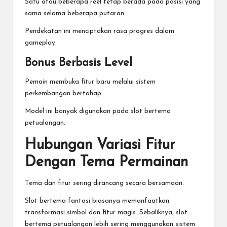
Satu atau beberapa reel tetap berada pada posisi yang
sama selama beberapa putaran.
Pendekatan ini menciptakan rasa progres dalam
gameplay.
Bonus Berbasis Level
Pemain membuka fitur baru melalui sistem
perkembangan bertahap.
Model ini banyak digunakan pada slot bertema
petualangan.
Hubungan Variasi Fitur
Dengan Tema Permainan
Tema dan fitur sering dirancang secara bersamaan.
Slot bertema fantasi biasanya memanfaatkan
transformasi simbol dan fitur magis. Sebaliknya, slot
bertema petualangan lebih sering menggunakan sistem