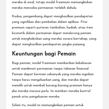
mereka di awal, tetapi model freemium memungkinkan
mereka mencoba permainan terlebih dahulu.
Kedua, pengembang dapat menghasilkan pendapatan
yang signifikan dari pembelian dalam aplikasi. Fitur
premium seperti putaran tambahan, hadiah, atau item
kosmetik dalam permainan dapat mendorong pemain
untuk menghabiskan uang mereka secara bertahap, yang
dapat menghasilkan pendapatan jangka panjang.
Keuntungan bagi Pemain
Bagi pemain, model freemium memberikan kebebasan
untuk menikmati permainan tanpa tekanan finansial.
Pemain dapat bermain sebanyak yang mereka inginkan
tanpa harus mengeluarkan uang, dan mereka dapat
memilih untuk membeli barang-barang premium hanya
jika mereka merasa perlu. Ini memberi mereka kontrol
penuh atas pengeluaran mereka.
Selain itu, model ini memungkinkan pemain untuk