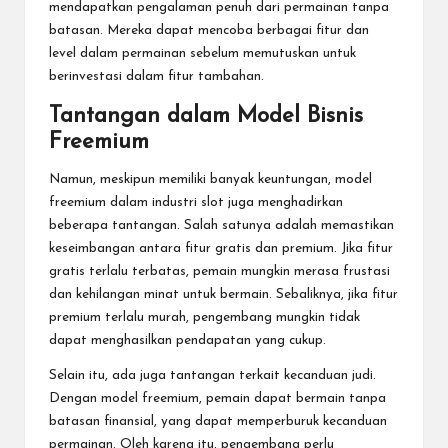
mendapatkan pengalaman penuh dari permainan tanpa
batasan. Mereka dapat mencoba berbagai fitur dan
level dalam permainan sebelum memutuskan untuk
berinvestasi dalam fitur tambahan.
Tantangan dalam Model Bisnis
Freemium
Namun, meskipun memiliki banyak keuntungan, model
freemium dalam industri slot juga menghadirkan
beberapa tantangan. Salah satunya adalah memastikan
keseimbangan antara fitur gratis dan premium. Jika fitur
gratis terlalu terbatas, pemain mungkin merasa frustasi
dan kehilangan minat untuk bermain. Sebaliknya, jika fitur
premium terlalu murah, pengembang mungkin tidak
dapat menghasilkan pendapatan yang cukup.
Selain itu, ada juga tantangan terkait kecanduan judi.
Dengan model freemium, pemain dapat bermain tanpa
batasan finansial, yang dapat memperburuk kecanduan
permainan. Oleh karena itu, pengembang perlu