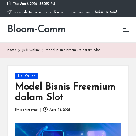
Thu, Aug 6, 2026
-
3:50:27 PM
Subscribe to our newsletter & never miss our best posts.
Subscribe Now!
Skip
to
Bloom-Comm
content
Home
Judi Online
Model Bisnis Freemium dalam Slot
Posted
Judi Online
in
Model Bisnis Freemium
dalam Slot
By
claflintoyne
April 14, 2025
Posted
by