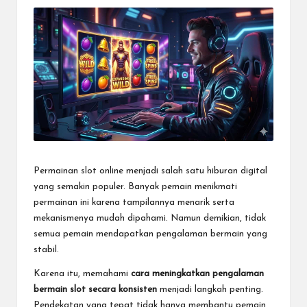
Permainan slot online menjadi salah satu hiburan digital
yang semakin populer. Banyak pemain menikmati
permainan ini karena tampilannya menarik serta
mekanismenya mudah dipahami. Namun demikian, tidak
semua pemain mendapatkan pengalaman bermain yang
stabil.
Karena itu, memahami
cara meningkatkan pengalaman
bermain slot secara konsisten
menjadi langkah penting.
Pendekatan yang tepat tidak hanya membantu pemain