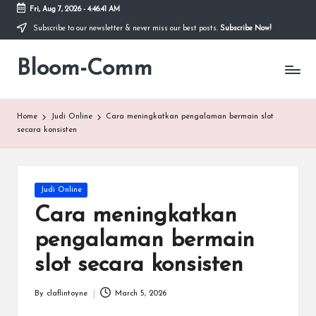
Fri, Aug 7, 2026
-
4:46:42 AM
Subscribe to our newsletter & never miss our best posts.
Subscribe Now!
Skip
to
Bloom-Comm
content
Home
Judi Online
Cara meningkatkan pengalaman bermain slot
secara konsisten
Posted
Judi Online
in
Cara meningkatkan
pengalaman bermain
slot secara konsisten
By
claflintoyne
March 5, 2026
Posted
by