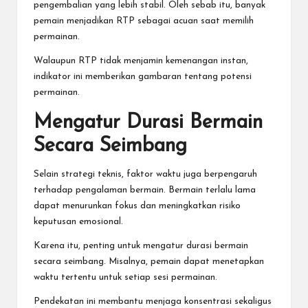
pengembalian yang lebih stabil. Oleh sebab itu, banyak
pemain menjadikan RTP sebagai acuan saat memilih
permainan.
Walaupun RTP tidak menjamin kemenangan instan,
indikator ini memberikan gambaran tentang potensi
permainan.
Mengatur Durasi Bermain
Secara Seimbang
Selain strategi teknis, faktor waktu juga berpengaruh
terhadap pengalaman bermain. Bermain terlalu lama
dapat menurunkan fokus dan meningkatkan risiko
keputusan emosional.
Karena itu, penting untuk mengatur durasi bermain
secara seimbang. Misalnya, pemain dapat menetapkan
waktu tertentu untuk setiap sesi permainan.
Pendekatan ini membantu menjaga konsentrasi sekaligus