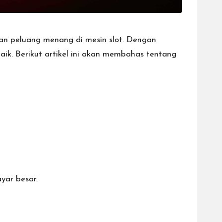
n peluang menang di mesin slot. Dengan
aik. Berikut artikel ini akan membahas tentang
ayar besar.