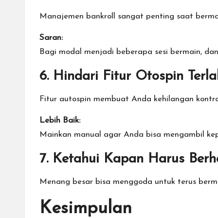
Manajemen bankroll sangat penting saat bermain
Saran:
Bagi modal menjadi beberapa sesi bermain, dan
6. Hindari Fitur Otospin Terla
Fitur autospin membuat Anda kehilangan kontr
Lebih Baik:
Mainkan manual agar Anda bisa mengambil keput
7. Ketahui Kapan Harus Berh
Menang besar bisa menggoda untuk terus bermain,
Kesimpulan