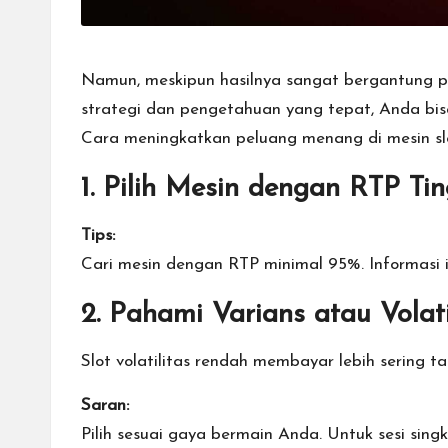
Namun, meskipun hasilnya sangat bergantung p
strategi dan pengetahuan yang tepat, Anda bisa
Cara meningkatkan peluang menang di mesin sl
1. Pilih Mesin dengan RTP Tin
Tips:
Cari mesin dengan RTP minimal 95%. Informasi i
2. Pahami Varians atau Volati
Slot volatilitas rendah membayar lebih sering ta
Saran:
Pilih sesuai gaya bermain Anda. Untuk sesi singk