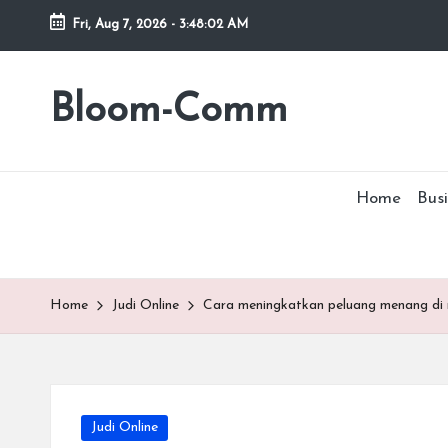
Fri, Aug 7, 2026
-
3:48:03 AM
Skip
to
Bloom-Comm
content
Home
Busi
Home
Judi Online
Cara meningkatkan peluang menang di 
Posted
Judi Online