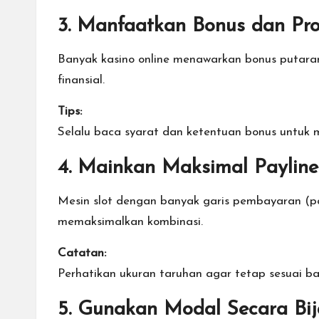
3. Manfaatkan Bonus dan Pr
Banyak kasino online menawarkan bonus putara
finansial.
Tips:
Selalu baca syarat dan ketentuan bonus untuk
4. Mainkan Maksimal Payline
Mesin slot dengan banyak garis pembayaran (pa
memaksimalkan kombinasi.
Catatan:
Perhatikan ukuran taruhan agar tetap sesuai b
5. Gunakan Modal Secara Bij