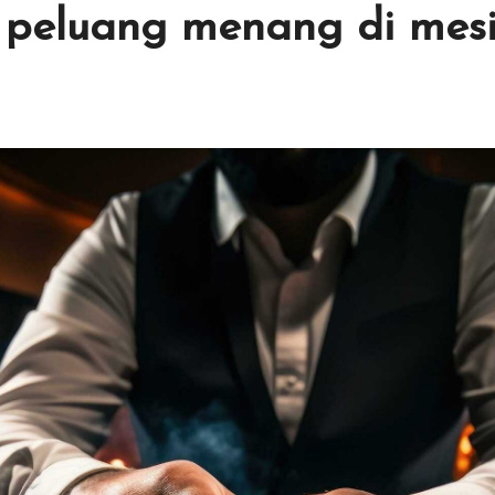
peluang menang di mesin