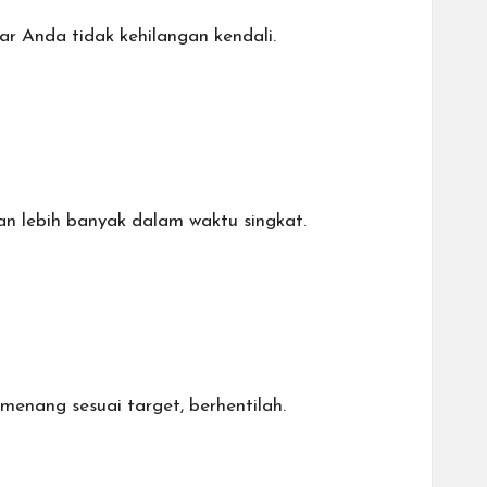
r Anda tidak kehilangan kendali.
n lebih banyak dalam waktu singkat.
 menang sesuai target, berhentilah.